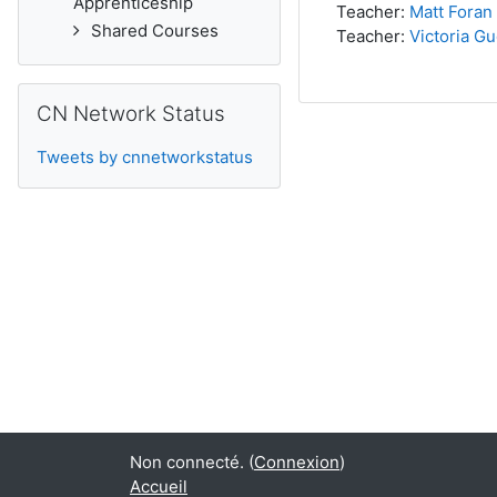
Apprenticeship
Teacher:
Matt Foran
Shared Courses
Teacher:
Victoria G
Passer CN Network Status
CN Network Status
Tweets by cnnetworkstatus
Non connecté. (
Connexion
)
Accueil