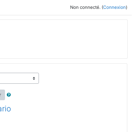
Non connecté. (
Connexion
)
r
ario