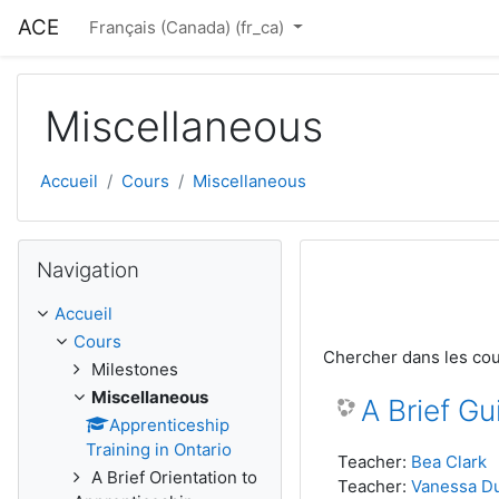
Passer au contenu principal
ACE
Français (Canada) ‎(fr_ca)‎
Miscellaneous
Accueil
Cours
Miscellaneous
Passer Navigation
Navigation
Accueil
Cours
Chercher dans les co
Milestones
Miscellaneous
A Brief Gu
Apprenticeship
Training in Ontario
Teacher:
Bea Clark
A Brief Orientation to
Teacher:
Vanessa D